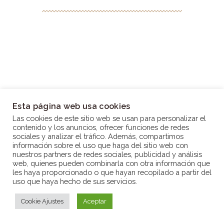
Esta página web usa cookies
Las cookies de este sitio web se usan para personalizar el
contenido y los anuncios, ofrecer funciones de redes
sociales y analizar el tráfico. Además, compartimos
información sobre el uso que haga del sitio web con
nuestros partners de redes sociales, publicidad y análisis
Aviso legal
|
Política de privacidad
|
Política de
web, quienes pueden combinarla con otra información que
Cookies
les haya proporcionado o que hayan recopilado a partir del
Parroquia Nuestra Señora del Rosario © 2026 Todos
uso que haya hecho de sus servicios.
los derechos reservados.
Diseño web: GonzaloG
Cookie Ajustes
Aceptar