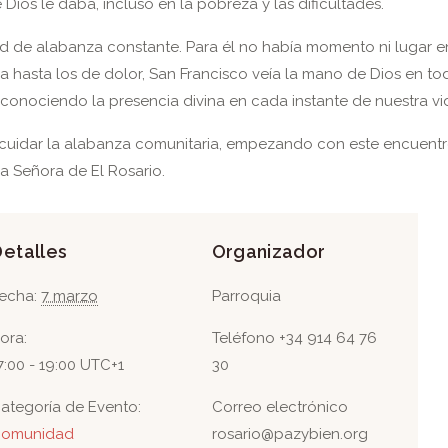
 Dios le daba, incluso en la pobreza y las dificultades.
dad de alabanza constante. Para él no había momento ni lugar e
 hasta los de dolor, San Francisco veía la mano de Dios en todo
conociendo la presencia divina en cada instante de nuestra vi
 cuidar la alabanza comunitaria, empezando con este encuent
a Señora de El Rosario.
Detalles
Organizador
echa:
7 marzo
Parroquia
ora:
Teléfono
+34 914 64 76
7:00 - 19:00
UTC+1
30
ategoría de Evento:
Correo electrónico
omunidad
rosario@pazybien.org