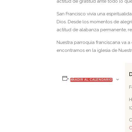
actitud de gratitud ante todo lo que
San Francisco vivía una espirituali
Dios. Desde los momentos de alegría
actitud de alabanza permanente, re
Nuestra parroquia franciscana va a
encontramos en la iglesia de Nuestr
AÑADIR AL CALENDARIO
F
H
1
C
C