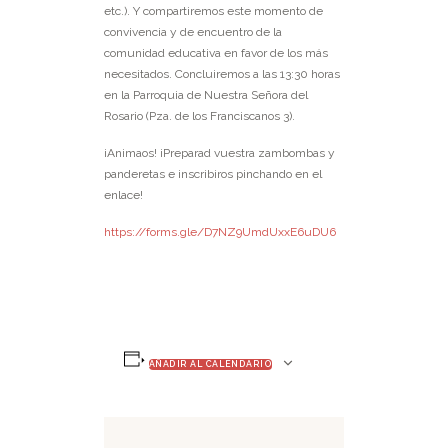
etc.). Y compartiremos este momento de
convivencia y de encuentro de la
comunidad educativa en favor de los más
necesitados. Concluiremos a las 13:30 horas
en la Parroquia de Nuestra Señora del
Rosario (Pza. de los Franciscanos 3).
¡Animaos! ¡Preparad vuestra zambombas y
panderetas e inscribiros pinchando en el
enlace!
https://forms.gle/D7NZ9UmdUxxE6uDU6
AÑADIR AL CALENDARIO