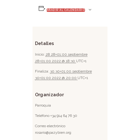
AÑADIR AL CALENDARIO
Detalles
Inicio:
28 28+01:00 septiembre
28+01:00 2022 @ 18:30
UTC+1
Finaliza:
30 30+01:00 septiembre
30+01:00 2022 @ 20:00
UTC+1
Organizador
Parroquia
Teléfono
+34 914 64 76 30
Correo electrónico
rosario@pazybien.org