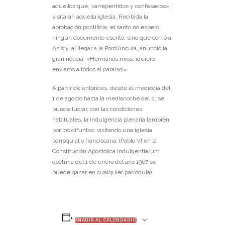
aquellos que, «arrepentidos y confesados»,
visitaran aquella iglesia. Recibida la
aprobación pontificia, el santo no esperó
ningún documento escrito, sino que corrió a
Asís y, al llegar a la Porciúncula, anunció la
gran noticia: «Hermanos míos, ¡quiero
enviaros a todos al paraíso!».
A partir de entonces, desde el mediodía del
1 de agosto hasta la medianoche del 2, se
puede lucrar, con las condiciones
habituales, la indulgencia plenaria también
por los difuntos, visitando una iglesia
parroquial o franciscana. (Pablo VI en la
Constitución Apostólica Indulgentiarum
doctrina del 1 de enero del año 1967 se
puede ganar en cualquier parroquia).
AÑADIR AL CALENDARIO