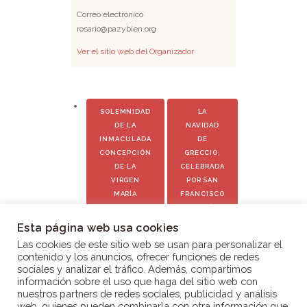
Correo electrónico
rosario@pazybien.org
Ver el sitio web del Organizador
SOLEMNIDAD
LA
DE LA
NAVIDAD
INMACULADA
DE
CONCEPCIÓN
GRECCIO,
DE LA
CELEBRADA
VIRGEN
POR SAN
MARÍA
FRANCISCO
DE ASÍS
Esta página web usa cookies
Las cookies de este sitio web se usan para personalizar el
contenido y los anuncios, ofrecer funciones de redes
sociales y analizar el tráfico. Además, compartimos
información sobre el uso que haga del sitio web con
nuestros partners de redes sociales, publicidad y análisis
web, quienes pueden combinarla con otra información que