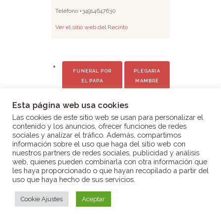
Teléfono
+34914647630
Ver el sitio web del Recinto
FUNERAL POR
PLEGARIA
EL PAPA
MAMBRÉ
FRANCISCO
Esta página web usa cookies
Las cookies de este sitio web se usan para personalizar el
contenido y los anuncios, ofrecer funciones de redes
sociales y analizar el tráfico. Además, compartimos
información sobre el uso que haga del sitio web con
nuestros partners de redes sociales, publicidad y análisis
web, quienes pueden combinarla con otra información que
Aviso legal
|
Política de privacidad
|
Política de
les haya proporcionado o que hayan recopilado a partir del
uso que haya hecho de sus servicios.
Cookies
Parroquia Nuestra Señora del Rosario © 2026 Todos
Cookie Ajustes
Aceptar
los derechos reservados.
Diseño web: GonzaloG