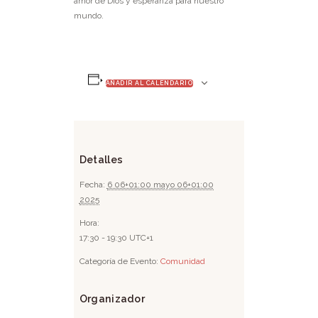
amor de Dios y esperanza para nuestro
mundo.
AÑADIR AL CALENDARIO
Detalles
Fecha:
6 06+01:00 mayo 06+01:00
2025
Hora:
17:30 - 19:30
UTC+1
Categoría de Evento:
Comunidad
Organizador