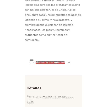
Iglesia solo será posible si cuidamos el latir
con un solo corazón, el de Cristo. Allí se
encuentra cada uno de nuestros corazones,
latiendo a su ritmo, y no al nuestro, y
siempre desde el corazón de los más
necesitados, los más vulnerables y
sufrientes como primer hogar de
comunión».
AÑADIR AL CALENDARIO
Detalles
Fecha:
23 23+01:00 marzo 23+01:00
2025