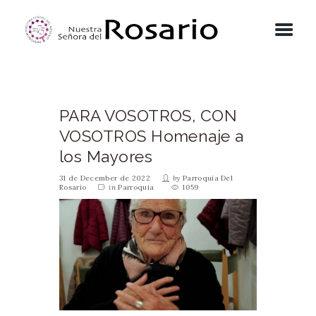
PARA VOSOTROS, CON
VOSOTROS Homenaje a
los Mayores
31 de December de 2022
by
Parroquia Del
Rosario
in
Parroquia
1059