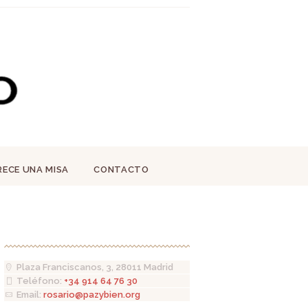
RECE UNA MISA
CONTACTO
Plaza Franciscanos, 3, 28011 Madrid
Teléfono:
+34 914 64 76 30
Email:
rosario@pazybien.org