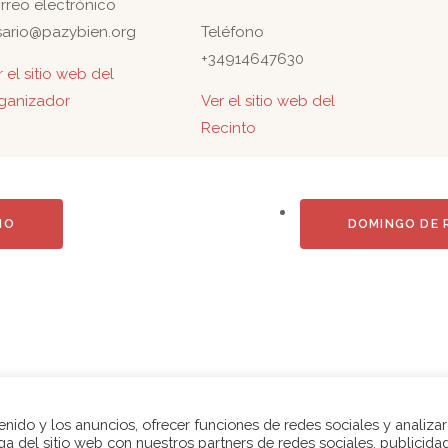
rreo electrónico
sario@pazybien.org
Teléfono
+34914647630
 el sitio web del
ganizador
Ver el sitio web del
Recinto
IO
DOMINGO DE 
Aviso legal
|
Política de privacidad
|
Política de Cookies
enido y los anuncios, ofrecer funciones de redes sociales y analizar
 del sitio web con nuestros partners de redes sociales, publicida
ia Nuestra Señora del Rosario © 2026 Todos los derechos res