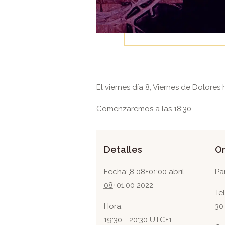
El viernes día 8, Viernes de Dolores 
Comenzaremos a las 18:30.
Detalles
O
Fecha:
8 08+01:00 abril
Pa
08+01:00 2022
Te
Hora:
30
19:30 - 20:30
UTC+1