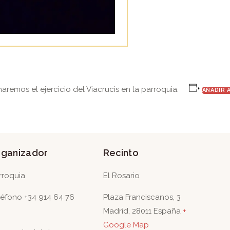
haremos el ejercicio del Viacrucis en la parroquia.
AÑADIR 
rganizador
Recinto
rroquia
El Rosario
léfono
+34 914 64 76
Plaza Franciscanos, 3
Madrid
,
28011
España
+
Google Map