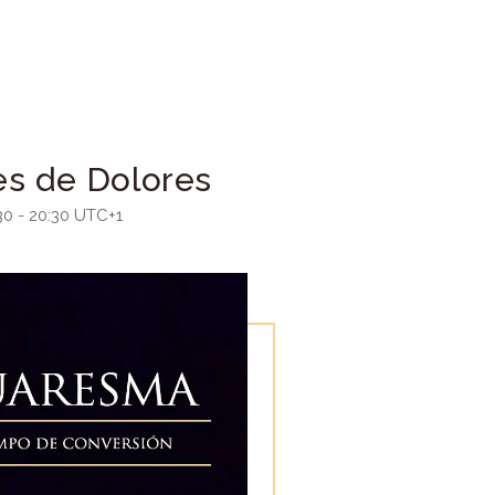
es de Dolores
30
-
20:30
UTC+1